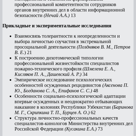
профессиональной компетентности сотрудников
органов внутренних дел в области информационной
безопасности
(Нечай А.А.)
13
Прикладные и экспериментальные исследования
Взаимосвязь толерантности к неопределенности и
выбора личностью соучастия в экстремальной
просоциальной деятельности
(Поздняков В. М., Петров
В. Е.
) 21
К построению дихотомической типологии
профессиональной жизнестойкости специалистов
пожарно-технического профиля
(Шмелева Е. А.,
Кисляков П. А., Дашевский А. Р.)
34
Эмпирическое исследование психологических
особенностей осужденных рецидивистов
(Аксенова П.
Ю., Богданова С. А., Епифанов С. С.)
48
Особенности социально-психологической адаптации
впервые осужденных и неоднократно отбывающих
наказание в колониях Республики Узбекистан
(Баринова
М. Г., Скрипкина Т. П., Бурцев А. О.)
62
Структура личностно-профессиональных качеств
специалистов-кинологов Министерства внутренних дел
Российской Федерации
(Кусакина Е.А.)
73