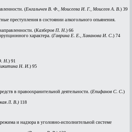
вленности. (
Енгалычев В. Ф., Моисеева И. Г., Моисеев А. В.
) 39
ые преступления в состоянии алкогольного опьянения.
аправленности. (
Казберов П. Н.
) 66
рупционного характера. (
Гаврина Е. Е., Хаванова И. С.
) 74
. Н.
) 91
Никитина Н. И
.) 95
дств в правоохранительной деятельности. (
Епифанов С. С.
)
кая Л. В.)
118
режима и надзора в уголовно-исполнительной системе