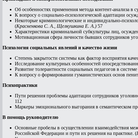
Об особенностях применения метода контент-анализа в с
К вопросу о социально-психологической адаптации осуж
Некоторые криминологические и индивидуально-психоло
(
Красненкова С. А., Щелкушкина Е. А.)
57
Характеристики криминальной субкультуры лиц, осужден
Мотивационная сфера личности бывших сотрудников уго
Психология социальных явлений и качество жизни
Степень закрытости системы как фактор восприятия качес
Исследование культурных особенностей опосредствованн
Развитие толерантности социальных педагогов в системе
К вопросу о формировании гуманистических основ пенит
Психопрактики
Пути решения проблемы адаптации сотрудников уголовно
112
Маркеры эмоционального выгорания в семантическом про
В помощь руководителю
Основные пробелы в осуществлении взаимодействия межд
Российской Федерации и пути их решения на практике. (