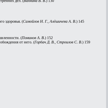
ренних дел. (
Вахнина В. В.
) 130
о здоровья. (
Самойлов Н. Г., Алёшичева А. В.
) 145
вленности. (
Поминов А. В.
) 152
бождения от него. (
Горбач Д. В., Строилов С. В.
) 159