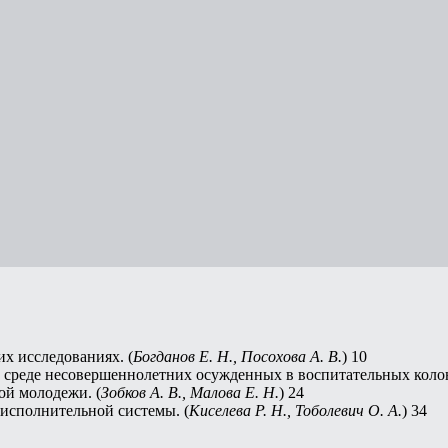
х исследованиях. (
Богданов Е. Н., Посохова А. В.
) 10
среде несовершеннолетних осужденных в воспитательных колон
ой молодежи. (
Зобков А. В., Малова Е. Н.
) 24
исполнительной системы. (
Киселева Р. Н., Тоболевич О. А.
) 34