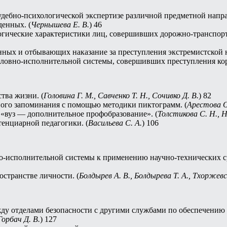
удебно-психологической экспертизе различной предметной напра
денных. (
Чернышева Е. В.
) 46
гические характеристики лиц, совершивших дорожно-транспортн
ных и отбывающих наказание за преступления экстремистской н
ловно-исполнительной системы, совершивших преступления кор
тва жизни. (
Головина Г. М., Савченко Т. Н., Сочивко Д. В.
) 82
ого запоминания с помощью методики пиктограмм. (
Арестова О
 «вуз — дополнительное профобразование». (
Толстикова С. Н., 
енциарной педагогики. (
Васильева С. А.
) 106
-исполнительной системы к применению научно-технических сре
странстве личности. (
Болдырев А. В., Болдырева Т. А., Тхоржевс
у отделами безопасности с другими службами по обеспечению 
Горбач Д. В.
) 127