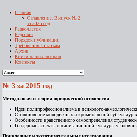
Главная
Оглавление. Выпуск № 2
за 2026 год
Редколлегия
Редсовет
Порядок публикации
Требования к статьям
Архив
Книги наших авторов
Контакты
№ 3 за 2015 год
Методология и теория юридической психологии
Идеи полипрофессионализма в психолого-акмеологически
Столкновение молодежных и криминальной субкультур в 
Особенности нравственного самоопределения студенческ
Гендерные аспекты организационной культуры уголовно-
Прикладные и экспериментальные исследования