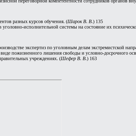
изисной переговорной компетентности сотрудников органов внут
нтов разных курсов обучения. (
Шарок В. В.
) 135
уголовно-исполнительной системы на состояние их психическог
оизводстве экспертиз по уголовным делам экстремистской напра
виде пожизненного лишения свободы и условно-досрочного осво
правительных учреждениях. (
Шефер В. В.
) 163