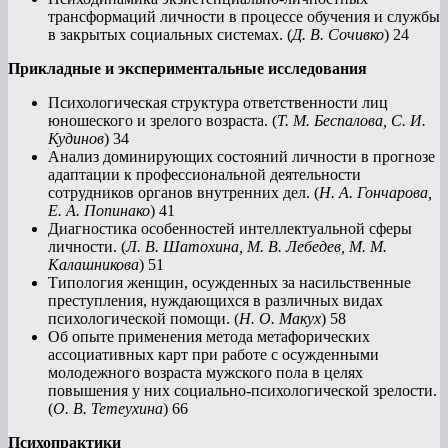
трансформаций личности в процессе обучения и службы
в закрытых социальных системах. (
Д. В. Сочивко
) 24
Прикладные и экспериментальные исследования
Психологическая структура ответственности лиц
юношеского и зрелого возраста. (
Т. М. Беспалова, С. И.
Кудинов
) 34
Анализ доминирующих состояний личности в прогнозе
адаптации к профессиональной деятельности
сотрудников органов внутренних дел. (
Н. А. Гончарова,
Е. А. Попинако
) 41
Диагностика особенностей интеллектуальной сферы
личности. (
Л. В. Шатохина, М. В. Лебедев, М. М.
Калашникова
) 51
Типология женщин, осужденных за насильственные
преступления, нуждающихся в различных видах
психологической помощи. (
Н. О. Макух
) 58
Об опыте применения метода метафорических
ассоциативных карт при работе с осужденными
молодежного возраста мужского пола в целях
повышения у них социально-психологической зрелости.
(
О. В. Тетеухина
) 66
Психопрактики