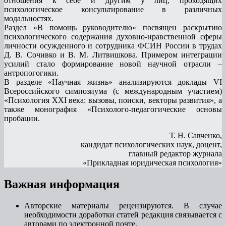
отношения к себе и другим у лиц, проходящих
психологическое консультирование в различных
модальностях.
Раздел «В помощь руководителю» посвящен раскрытию
психологического содержания духовно-нравственной сферы
личности осужденного и сотрудника ФСИН России в трудах
Д. В. Сочивко и В. М. Литвишкова. Примером интеграции
усилий стало формирование новой научной отрасли –
антропогогики.
В разделе «Научная жизнь» анализируются доклады VI
Всероссийского симпозиума (с международным участием)
«Психология XXI века: вызовы, поиски, векторы развития», а
также монография «Психолого-педагогические основы
пробации.
Т. Н. Савченко,
кандидат психологических наук, доцент,
главный редактор журнала
«Прикладная юридическая психология»
Важная информация
Авторские материалы рецензируются. В случае
необходимости доработки статей редакция связывается с
авторами по электронной почте.