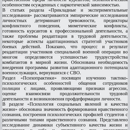
особенностям осужденных с наркотической зависимостью.
В статьях раздела «Прикладные и экспериментальные
исследования» рассматриваются эмпирические исследования
личностных детерминант тревожности, предикторы
конфликтного поведения, миметические конфликты,
готовность курсантов к профессиональной деятельности, а
также проблемы реадаптации в трудовой деятельности,
некоторые аспекты адаптационных стратегий участников
боевых действий. Показано, что процесс и результат
реадаптации участников специальной военной операции во
многом определяются успешностью трудоустройства
комбатантов в мирной жизни. Обоснована необходимость
внедрения программы развития адаптационного потенциала
военнослужащих, вернувшихся с СВО.
Раздел «Психопрактики» посвящен изучению тактико-
психологических особенностей общения сотрудников
полиции с лицами, проявляющими признаки агрессии,
оценке взаимосвязи продолжительности трудовой
деятельности и возникновения профдеформации личности.
В разделе «Психология социальных явлений и качества
жизни» обоснована значимость формирования нравственного
сознания, построения психологических профилей студентов с
различными типами нравственного сознания. Представлено
исследование динамики субъективного качества жизни и