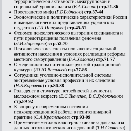
террористической активности: межгрупповой и
социальный уровни анализа (
В.А.Соснин
)
стр.21-36
Пространство мифа (
Г.Б.Бедненко
)
стр.37-44
Экономические и политические характеристики России
в имиджелогических представлениях украинских
студентов (
Т.И.Пашукова
)
стр.45-51
Феномен психологического выгорания специалиста и
пути предотвращения появления феномена
(
Л.И.Ларенцова
)
стр.52-70
Психологические аспекты повышения социальной
активности населения в условиях реализации реформы
местного самоуправления (
В.А.Холопов
)
стр.71-77
О медиационном потенциале русской традиционной
культуры (
Ю.Ю.Васильев
)
стр.77-86
Сотрудники уголовно-исполнительной системы:
экстремальные условия профессии и их следствия
(
Н.Б.Королева
)
стр.86-88
Роль денег в структуре потребностей личности в
молодежном возрасте (
Е.С.Ткаченко, В.С.Худоконенко
)
стр.89-92
К вопросу о современном состоянии
психокоррекционной работы в пенитенциарной
практике (
С.А.Красненкова
)
стр.93-99
Применение методов кластерного анализа для анализа
данных психологических исследований (
Т.Н.Савченко
)