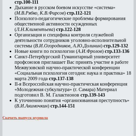
стр.100-111
Дыхание в русском боевом искусстве «система»
(
М.В.Рябко, К.В.Фирсов
)
стр.112-121
Психолого-педагогические проблемы формирования
общественной активности осужденных
(
Л.Н.Климентьева
)
стр.122-128
Организация и специфика контроля служебной
деятельности сотрудников уголовно-исполнительной
системы (
В.И.Огородников, А.Ю.Долинин
)
стр.129-132
Новые книги по психологии (
А.И.Фролов
)
стр.133-136
Санкт-Петербургский Гуманитарный университет
профсоюзов приглашает Вас принять участие в работе
Межвузовской научно-практической конференции
«Социальная психология сегодня: наука и практика» 18
марта 2009 года
стр.137-138
II-я Всероссийская научно-практическая конференция
«Молодежная субкультура» (г. Самара) Материал
подготовил В. М. Галактионов
стр.139-143
К уточнению понятия «организованная преступность»
(
В.И.Акимочкин
)
стр.144-151
Скачать выпуск журнала