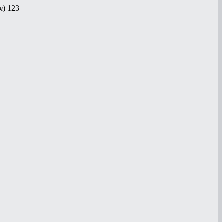
я
) 123