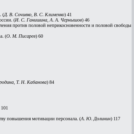
 (
Д. В. Сочивко, В. С. Клименко
) 41
ссии. (
И. С. Ганишина, А. А. Чернышов
) 46
ления против половой неприкосновенности и половой свободы
. (
О. М. Писарев
) 60
ородина, Т. Н. Кабанова
) 84
) 101
тву повышения мотивации персонала. (
А. Ю. Долинин
) 117