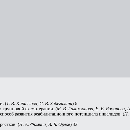
. (
Т. В. Кириллова, С. В. Забегалина
) 6
 групповой схемотерапии. (
М. В. Галимзянова, Е. В. Романова, П
 способ развития реабилитационного потенциала инвалидов. (
Н.
остков. (
Н. А. Фомина, В. Б. Орлов
) 32