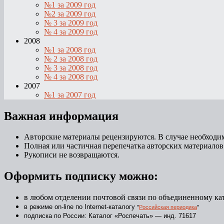
№1 за 2009 год
№2 за 2009 год
№ 3 за 2009 год
№ 4 за 2009 год
2008
№1 за 2008 год
№ 2 за 2008 год
№ 3 за 2008 год
№ 4 за 2008 год
2007
№1 за 2007 год
Важная информация
Авторские материалы рецензируются. В случае необходим
Полная или частичная перепечатка авторских материалов
Рукописи не возвращаются.
Оформить подписку можно:
в любом отделении почтовой связи по объединенному ка
в режиме on-line по Internet-каталогу
"
Российская периодика
"
подписка по России: Каталог «Роспечать» — инд. 71617