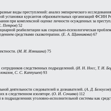
разные виды преступлений: анализ эмпирического исследования.
ой установки курсантов образовательных организаций ФСИН Ро
вания при комплексной оценке личности осужденных за преступ
 Е. Петров
) 52
нциарной реабилитации как социально-психологическая проблема
дением средствами сказкотерапии. (
Е. А. Щанникова
) 67
ктности. (
М. И. Илюшина
) 75
сотрудников следственных подразделений. (
И. Н. Носс, Т. И. Б
Злоказов, С. С. Каппушев
) 93
ной деятельности следователей и дознавателей. (
А. Д. Белоусов
х в следственном изоляторе. (
О. И. Сочивко
) 112
в подразделениях уголовно-исполнительной системы как средс