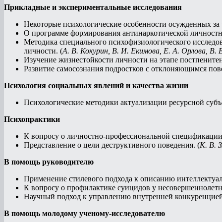
Прикладные и экспериментальные исследования
Некоторые психологические особенности осужденных за 
О программе формирования антинаркотической личностн
Методика специального психофизиологического исследо
личности. (
А. В. Кокурин, В. И. Екимова, Е. А. Орлова, В.
Изучение жизнестойкости личности на этапе постпените
Развитие самосознания подростков с отклоняющимся пове
Психология социальных явлений и качества жизни
Психологические методики актуализации ресурсной субъе
Психопрактики
К вопросу о личностно-профессиональной спецификации 
Представление о цели деструктивного поведения. (
К. В. 
В помощь руководителю
Применение стилевого подхода к описанию интеллектуаль
К вопросу о профилактике суицидов у несовершеннолетни
Научный подход к управлению внутренней конкуренцией 
В помощь молодому ученому-исследователю